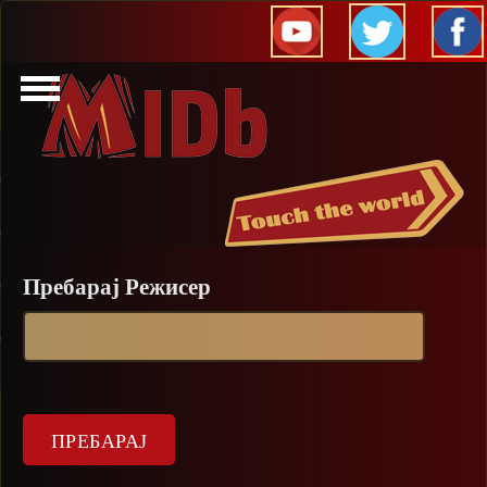
Прескокни
Пребарај Режисер