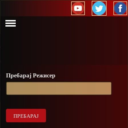
Прескокни
Пребарај Режисер