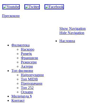
Прескокни
Show Navigation
Hide Navigation
Насловна
Филмотека
Наскоро
Римејк
Франшизи
Режисери
Актери
Топ филмови
Најпопуларни
Топ MIDB
Препорачани
Топ 252
Оскари
Милијарда $
Контакт