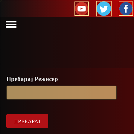
Прескокни
Пребарај Режисер