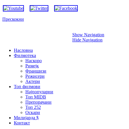
Прескокни
Show Navigation
Hide Navigation
Насловна
Филмотека
Наскоро
Римејк
Франшизи
Режисери
Актери
Топ филмови
Најпопуларни
Топ MIDB
Препорачани
Топ 252
Оскари
Милијарда $
Контакт