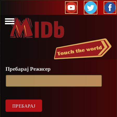
Прескокни
Пребарај Режисер