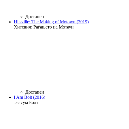
Достапен
Hitsville: The Making of Motown (2019)
Хитсвил: Раѓањето на Мотаун
Достапен
I Am Bolt (2016)
Јас сум Болт