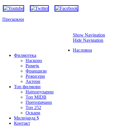
Прескокни
Show Navigation
Hide Navigation
Насловна
Филмотека
Наскоро
Римејк
Франшизи
Режисери
Актери
Топ филмови
Најпопуларни
Топ MIDB
Препорачани
Топ 252
Оскари
Милијарда $
Контакт