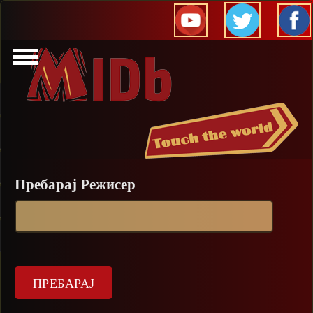
Прескокни
Пребарај Режисер