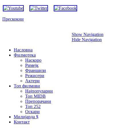
Прескокни
Show Navigation
Hide Navigation
Насловна
Филмотека
Наскоро
Римејк
Франшизи
Режисери
Актери
Топ филмови
Најпопуларни
Топ MIDB
Препорачани
Топ 252
Оскари
Милијарда $
Контакт