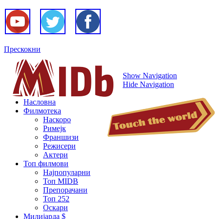
Прескокни
Show Navigation
Hide Navigation
Насловна
Филмотека
Наскоро
Римејк
Франшизи
Режисери
Актери
Топ филмови
Најпопуларни
Топ MIDB
Препорачани
Топ 252
Оскари
Милијарда $