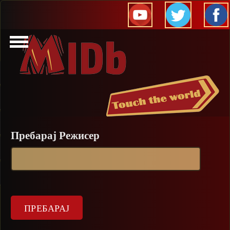
Прескокни
Пребарај Режисер