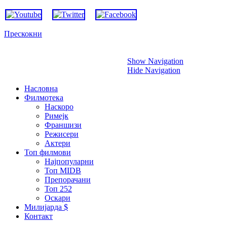
Прескокни
Show Navigation
Hide Navigation
Насловна
Филмотека
Наскоро
Римејк
Франшизи
Режисери
Актери
Топ филмови
Најпопуларни
Топ MIDB
Препорачани
Топ 252
Оскари
Милијарда $
Контакт