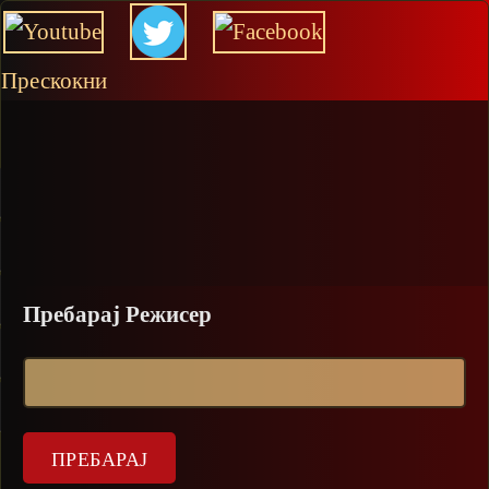
Прескокни
Пребарај Режисер