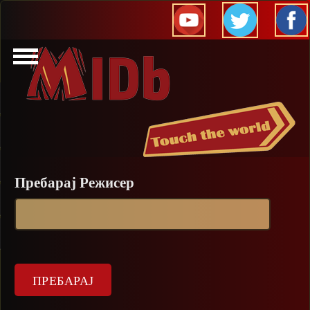
Прескокни
Пребарај Режисер