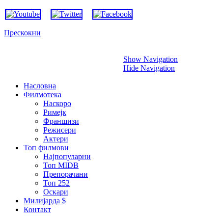
Прескокни
Show Navigation
Hide Navigation
Насловна
Филмотека
Наскоро
Римејк
Франшизи
Режисери
Актери
Топ филмови
Најпопуларни
Топ MIDB
Препорачани
Топ 252
Оскари
Милијарда $
Контакт