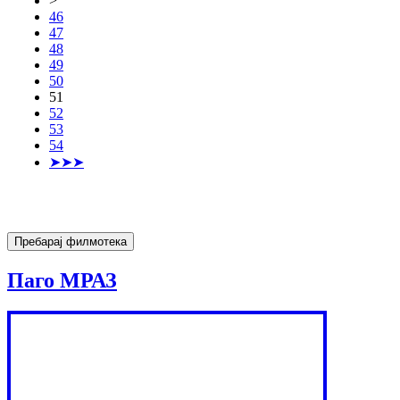
>
46
47
48
49
50
51
52
53
54
➤➤➤
Паго МРАЗ