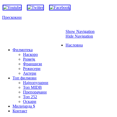
Прескокни
Show Navigation
Hide Navigation
Насловна
Филмотека
Наскоро
Римејк
Франшизи
Режисери
Актери
Топ филмови
Најпопуларни
Топ MIDB
Препорачани
Топ 252
Оскари
Милијарда $
Контакт