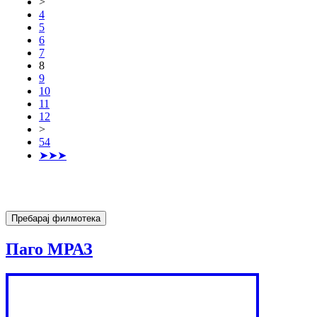
>
4
5
6
7
8
9
10
11
12
>
54
➤➤➤
Паго МРАЗ