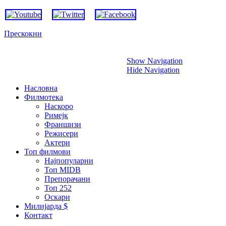
Прескокни
Show Navigation
Hide Navigation
Насловна
Филмотека
Наскоро
Римејк
Франшизи
Режисери
Актери
Топ филмови
Најпопуларни
Топ MIDB
Препорачани
Топ 252
Оскари
Милијарда $
Контакт