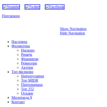
Прескокни
Show Navigation
Hide Navigation
Насловна
Филмотека
Наскоро
Римејк
Франшизи
Режисери
Актери
Топ филмови
Најпопуларни
Топ MIDB
Препорачани
Топ 252
Оскари
Милијарда $
Контакт