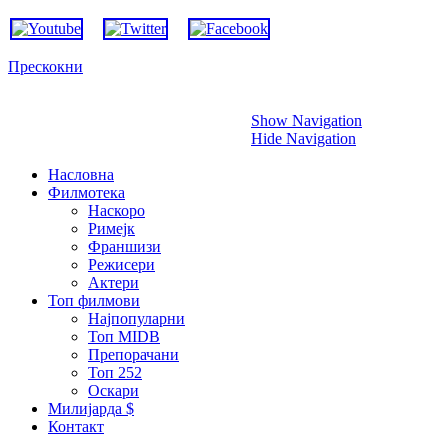
Прескокни
Show Navigation
Hide Navigation
Насловна
Филмотека
Наскоро
Римејк
Франшизи
Режисери
Актери
Топ филмови
Најпопуларни
Топ MIDB
Препорачани
Топ 252
Оскари
Милијарда $
Контакт