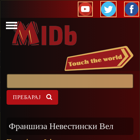
Прескокни
Пребарај
Форма на пребарување
Франшиза Невестински Вел