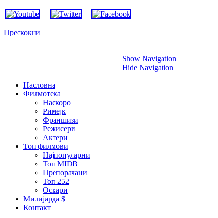
Прескокни
Show Navigation
Hide Navigation
Насловна
Филмотека
Наскоро
Римејк
Франшизи
Режисери
Актери
Топ филмови
Најпопуларни
Топ MIDB
Препорачани
Топ 252
Оскари
Милијарда $
Контакт