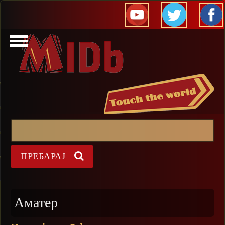
Прескокни
Пребарај
Форма на пребарување
Аматер