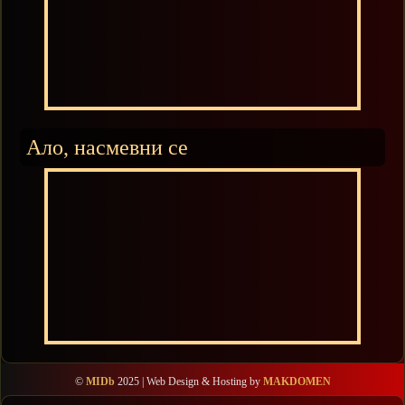
Ало, насмевни се
©
MIDb
2025 | Web Design & Hosting by
MAKDOMEN