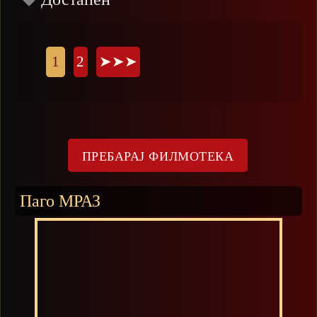
Страници
1
2
➤➤➤
Паго МРАЗ