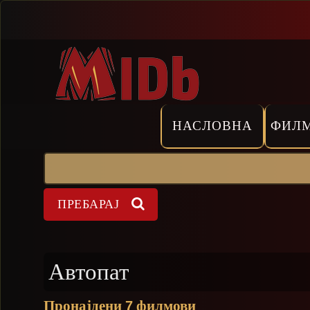
Прескокни
НАСЛОВНА
ФИЛ
Пребарај
Форма на пребарување
Автопат
Пронајдени
филмови
7