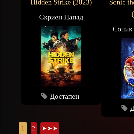
Hidden Strike (2023)
Sonic t
Скриен Напад
Соник
Достапен
Д
Страници
1
2
➤➤➤