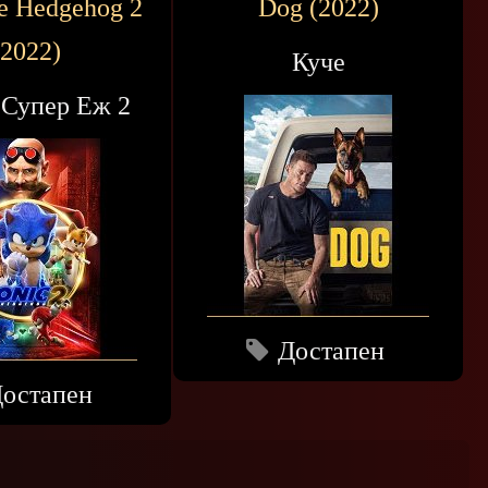
he Hedgehog 2
Dog (2022)
(2022)
Куче
 Супер Еж 2
Достапен
остапен