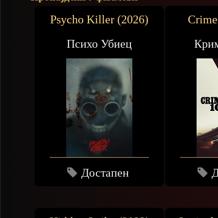
Psycho Killer (2026)
Crime
Психо Убиец
Крим
Достапен
Д