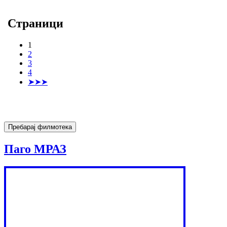
Страници
1
2
3
4
➤➤➤
Паго МРАЗ