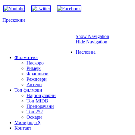
Прескокни
Show Navigation
Hide Navigation
Насловна
Филмотека
Наскоро
Римејк
Франшизи
Режисери
Актери
Топ филмови
Најпопуларни
Топ MIDB
Препорачани
Топ 252
Оскари
Милијарда $
Контакт