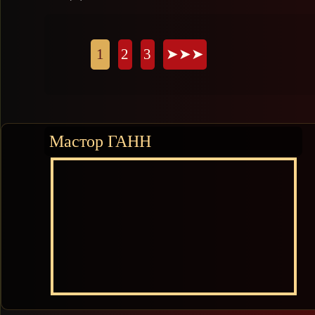
Страници
1
2
3
➤➤➤
Мастор ГАНН