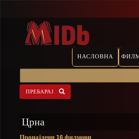
Прескокни
НАСЛОВНА
ФИЛ
Пребарај
Форма на пребарување
Црна
Пронајдени
филмови
16