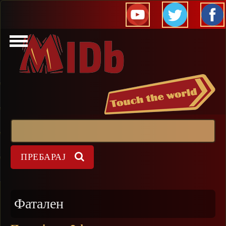
Прескокни
Пребарај
Форма на пребарување
Фатален