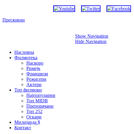
Прескокни
Show Navigation
Hide Navigation
Насловна
Филмотека
Наскоро
Римејк
Франшизи
Режисери
Актери
Топ филмови
Најпопуларни
Топ MIDB
Препорачани
Топ 252
Оскари
Милијарда $
Контакт