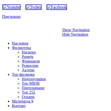
Прескокни
Show Navigation
Hide Navigation
Насловна
Филмотека
Наскоро
Римејк
Франшизи
Режисери
Актери
Топ филмови
Најпопуларни
Топ MIDB
Препорачани
Топ 252
Оскари
Милијарда $
Контакт