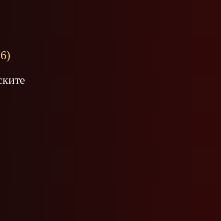
26)
ските