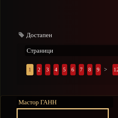
Достапен
Страници
1
2
3
4
5
6
7
8
9
>
1
Мастор ГАНН