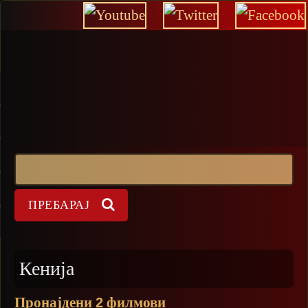
Прескокни
Пребарај
Форма на пребарување
Кенија
Пронајдени
филмови
2