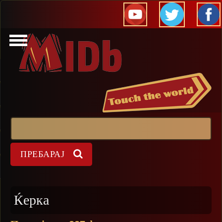
Прескокни
Пребарај
Форма на пребарување
Ќерка