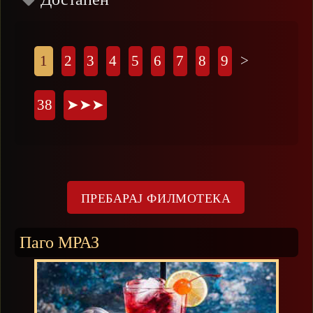
Страници
1
2
3
4
5
6
7
8
9
>
38
➤➤➤
Паго МРАЗ