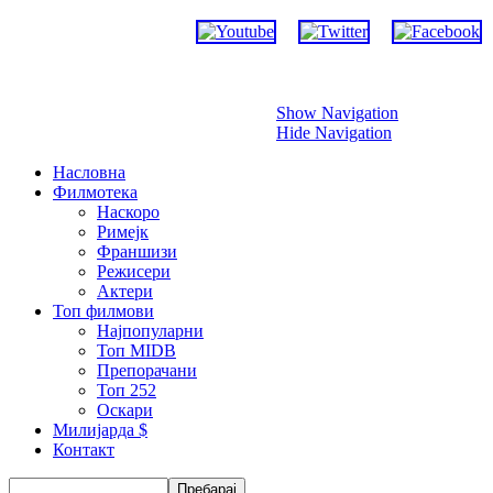
Прескокни
Show Navigation
Hide Navigation
Насловна
Филмотека
Наскоро
Римејк
Франшизи
Режисери
Актери
Топ филмови
Најпопуларни
Топ MIDB
Препорачани
Топ 252
Оскари
Милијарда $
Контакт
Пребарај