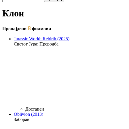
Форма на пребарување
Клон
8
Пронајдени
филмови
Jurassic World: Rebirth (2025)
Светот Јура: Преродба
Достапен
Oblivion (2013)
Заборав