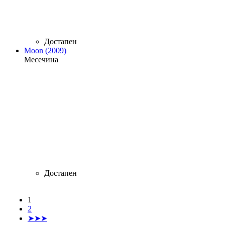
Достапен
Moon (2009)
Месечина
Достапен
1
Страници
2
➤➤➤