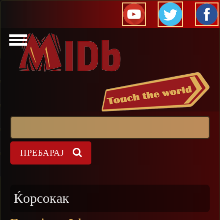
Прескокни
Пребарај
Форма на пребарување
Ќорсокак