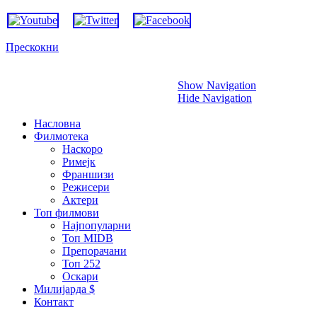
Прескокни
Show Navigation
Hide Navigation
Насловна
Филмотека
Наскоро
Римејк
Франшизи
Режисери
Актери
Топ филмови
Најпопуларни
Топ MIDB
Препорачани
Топ 252
Оскари
Милијарда $
Контакт