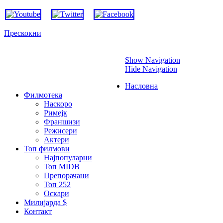
Прескокни
Show Navigation
Hide Navigation
Насловна
Филмотека
Наскоро
Римејк
Франшизи
Режисери
Актери
Топ филмови
Најпопуларни
Топ MIDB
Препорачани
Топ 252
Оскари
Милијарда $
Контакт