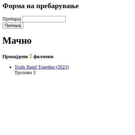
Форма на пребарување
Пребарај
Мачно
3
Пронајдени
филмови
Trolls Band Together (2023)
Тролови 3