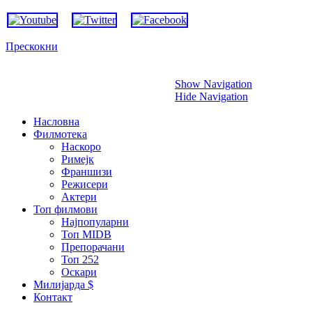
Прескокни
Show Navigation
Hide Navigation
Насловна
Филмотека
Наскоро
Римејк
Франшизи
Режисери
Актери
Топ филмови
Најпопуларни
Топ MIDB
Препорачани
Топ 252
Оскари
Милијарда $
Контакт