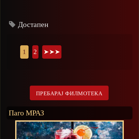
Достапен
Страници
1
2
➤➤➤
Паго МРАЗ