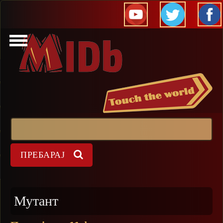
Прескокни
Пребарај
Форма на пребарување
Мутант