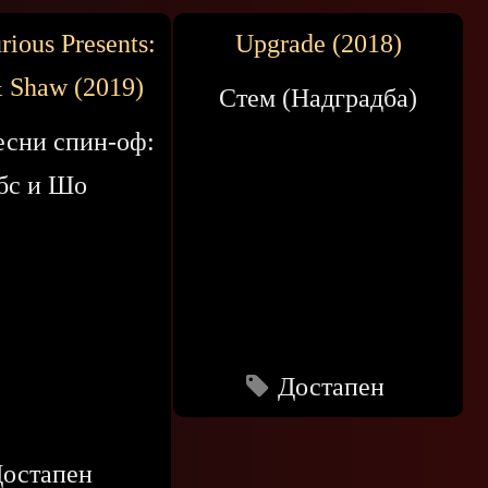
rious Presents:
Upgrade (2018)
 Shaw (2019)
Стем (Надградба)
есни спин-оф:
бс и Шо
Достапен
остапен