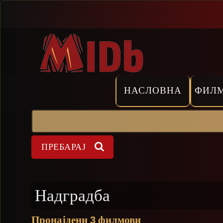
Прескокни
НАСЛОВНА
ФИЛ
Пребарај
Форма на пребарување
Надградба
Пронајдени
филмови
3