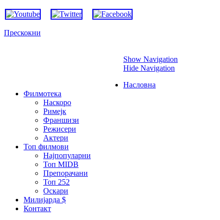
Прескокни
Show Navigation
Hide Navigation
Насловна
Филмотека
Наскоро
Римејк
Франшизи
Режисери
Актери
Топ филмови
Најпопуларни
Топ MIDB
Препорачани
Топ 252
Оскари
Милијарда $
Контакт