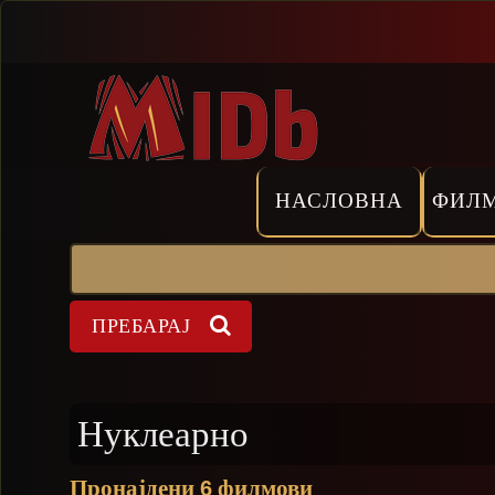
Прескокни
НАСЛОВНА
ФИЛ
Пребарај
Форма на пребарување
Нуклеарно
Пронајдени
филмови
6