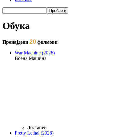
Пребарај
Форма на пребарување
Обука
20
Пронајдени
филмови
War Machine (2026)
Воена Машина
Достапен
Pretty Lethal (2026)