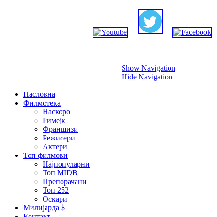
Прескокни
Show Navigation
Hide Navigation
Насловна
Филмотека
Наскоро
Римејк
Франшизи
Режисери
Актери
Топ филмови
Најпопуларни
Топ MIDB
Препорачани
Топ 252
Оскари
Милијарда $
Контакт