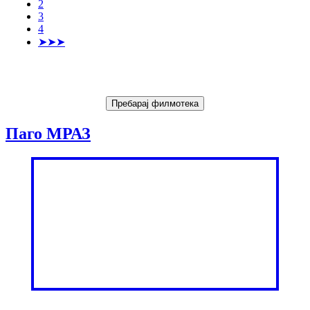
2
3
4
➤➤➤
Паго МРАЗ