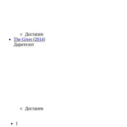
Достапен
The Giver (2014)
Дарителот
Достапен
1
Страници