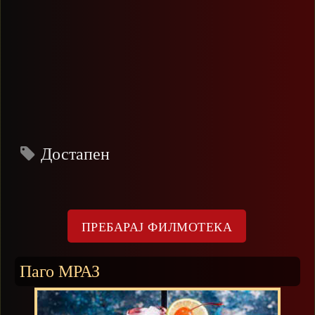
Достапен
Паго МРАЗ