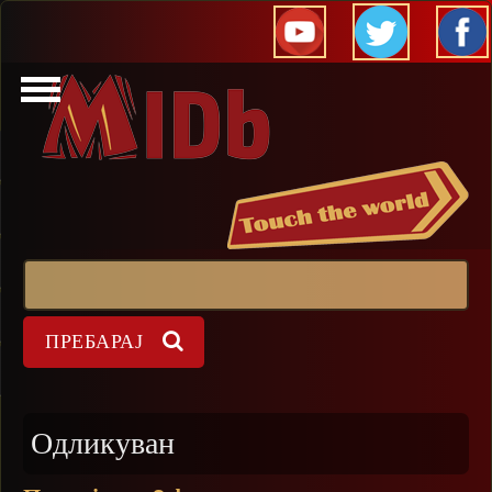
Прескокни
Пребарај
Форма на пребарување
Одликуван