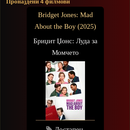
Пронајдени
филмови
4
Bridget Jones: Mad
About the Boy (2025)
Бриџит Џонс: Луда за
Момчето
Достапен