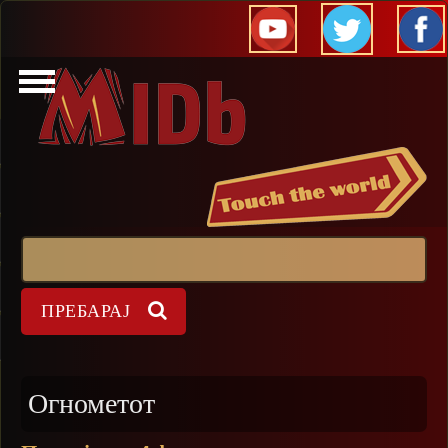
Прескокни
Пребарај
Форма на пребарување
Огнометот