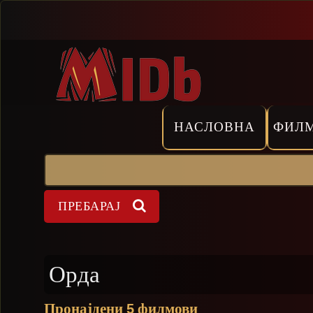
Прескокни
НАСЛОВНА
ФИЛ
Пребарај
Форма на пребарување
Орда
Пронајдени
филмови
5