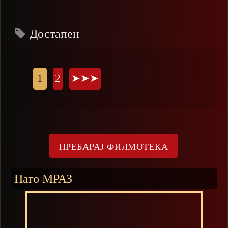
Достапен
Страници
1
2
➤➤➤
Паго МРАЗ