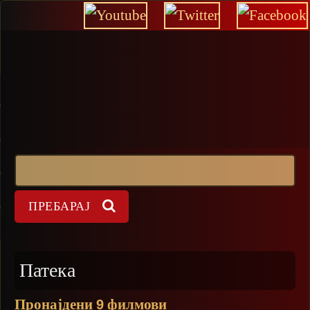
Прескокни
Пребарај
Форма на пребарување
Патека
Пронајдени
филмови
9