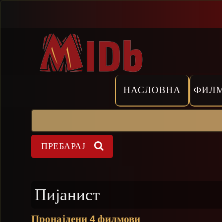
Прескокни
НАСЛОВНА
ФИЛ
Пребарај
Форма на пребарување
Пијанист
Пронајдени
филмови
4