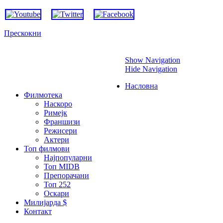
Прескокни
Show Navigation
Hide Navigation
Насловна
Филмотека
Наскоро
Римејк
Франшизи
Режисери
Актери
Топ филмови
Најпопуларни
Топ MIDB
Препорачани
Топ 252
Оскари
Милијарда $
Контакт