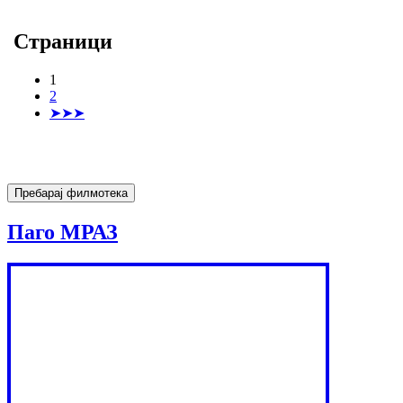
Страници
1
2
➤➤➤
Паго МРАЗ