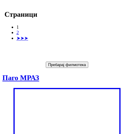
Страници
1
2
➤➤➤
Паго МРАЗ