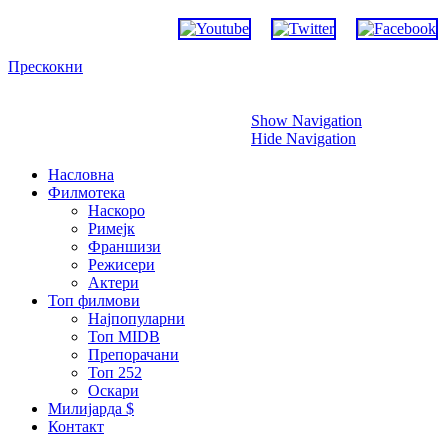
Прескокни
Show Navigation
Hide Navigation
Насловна
Филмотека
Наскоро
Римејк
Франшизи
Режисери
Актери
Топ филмови
Најпопуларни
Топ MIDB
Препорачани
Топ 252
Оскари
Милијарда $
Контакт