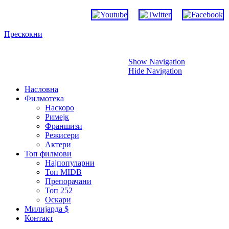
Прескокни
Show Navigation
Hide Navigation
Насловна
Филмотека
Наскоро
Римејк
Франшизи
Режисери
Актери
Топ филмови
Најпопуларни
Топ MIDB
Препорачани
Топ 252
Оскари
Милијарда $
Контакт