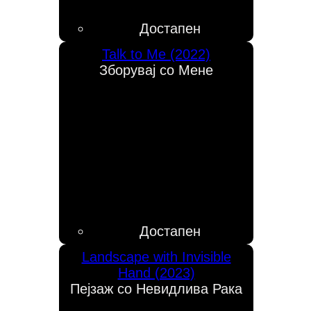
Достапен
Talk to Me (2022)
Зборувај со Мене
Достапен
Landscape with Invisible
Hand (2023)
Пејзаж со Невидлива Рака