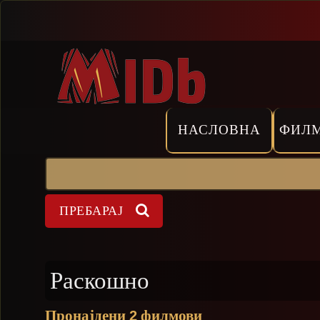
Прескокни
НАСЛОВНА
ФИЛ
Пребарај
Форма на пребарување
Раскошно
Пронајдени
филмови
2