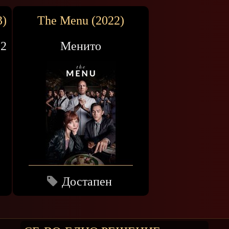
3)
The Menu (2022)
 2
Менито
Достапен